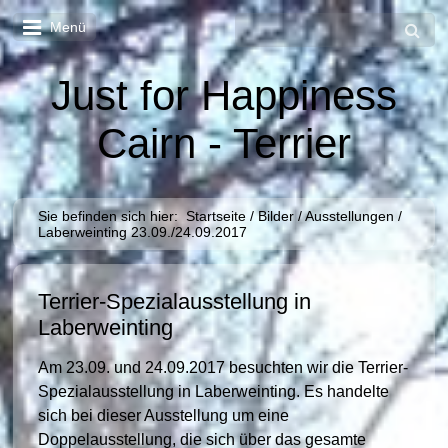
Menü
Just for Happiness
Cairn - Terrier
Sie befinden sich hier:
Startseite
/
Bilder
/
Ausstellungen
/
Laberweinting 23.09./24.09.2017
Terrier-Spezialausstellung in
Laberweinting
Am 23.09. und 24.09.2017 besuchten wir die Terrier-
Spezialausstellung in Laberweinting. Es handelte
sich bei dieser Ausstellung um eine
Doppelausstellung, die sich über das gesamte