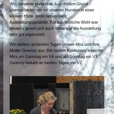
Wochenende erstreckte. Aus diesem Grund
übernachteten wir mit unseren Hunden in einer
kleinen Hütte direkt neben dem
Ausstellungsgelände. Für das leibliche Wohl war
bestens gesort und auch sonst war die Ausstellung
sehr gut organisiert.
Wir stellten an beiden Tagen unsere Mira und ihre
Mutter Gwenny aus. Bei starker Konkurenz erreichte
Mira am Samstag ein V4 und am Sonntag ein V3.
Gwenny bekam an beiden Tagen ein V2.