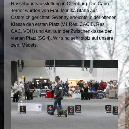
Rassehundeausstellung in Offenburg. Die Cairn-
Terrier wurden von Frau Monika Blaha aus
Östereich gerichtet. Gwenny erreichte in der offenen
Klasse den ersten Platz (V1 Res. CACIB, Res.
CAC, VDH) und Amira in der Zwischenklasse den
vierten Platz (SG 4). Wir sind sehr stolz auf unsere
zwei Mädels.