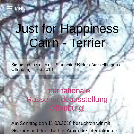
Menü
Just for Happiness
Cairn - Terrier
Sie befinden sich hier:
Startseite
/
Bilder
/
Ausstellungen
/
Offenburg 11.03.2018
Internationale
Rassehundeausstellung
Offenburg!
Am Sonntag den 11.03.2018 besuchten wir mit
Gwenny und ihrer Tochter Amira die Internationale