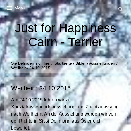
Menü
Just for Happiness
Cairn - Terrier
Sie befinden sich hier:
Startseite
/
Bilder
/
Ausstellungen
/
Weilheim 24.10.2015
Weilheim 24.10.2015
Am 24.10.2015 fuhren wir zur
Spezialrassehundeausstellung und Zuchtzulassung
nach Weilheim. An der Ausstellung wurden wir von
der Richterin Sissi Dollmann aus Österreich
bewertet.